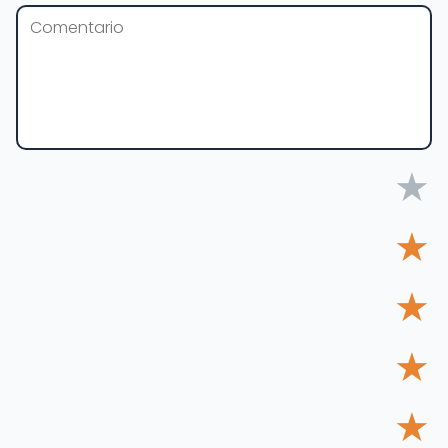
★
★
★
★
★