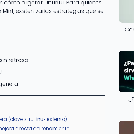
n cómo aligerar Ubuntu. Para quienes
Mint, existen varias estrategias que se
Có
in retraso
U
general
¿
era (clave si tu Linux es lento)
mejora directa del rendimiento