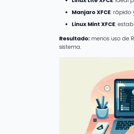
Linux Lite XFCE
: ideal
Manjaro XFCE
: rápido
Linux Mint XFCE
: estab
Resultado:
menos uso de R
sistema.