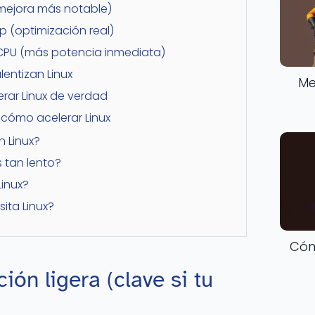
a mejora más notable)
p (optimización real)
CPU (más potencia inmediata)
entizan Linux
Me
rar Linux de verdad
cómo acelerar Linux
n Linux?
s tan lento?
Linux?
ita Linux?
Cóm
ción ligera (clave si tu